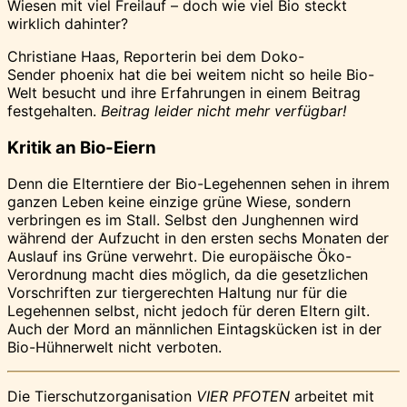
Wiesen mit viel Freilauf – doch wie viel Bio steckt
Bio-
wirklich dahinter?
Welt
Christiane Haas, Reporterin bei dem Doko-
Sender phoenix hat die bei weitem nicht so heile Bio-
Welt besucht und ihre Erfahrungen in einem Beitrag
festgehalten.
Beitrag leider nicht mehr verfügbar!
Kritik an Bio-Eiern
Denn die Elterntiere der Bio-Legehennen sehen in ihrem
ganzen Leben keine einzige grüne Wiese, sondern
verbringen es im Stall. Selbst den Junghennen wird
während der Aufzucht in den ersten sechs Monaten der
Auslauf ins Grüne verwehrt. Die europäische Öko-
Verordnung macht dies möglich, da die gesetzlichen
Vorschriften zur tiergerechten Haltung nur für die
Legehennen selbst, nicht jedoch für deren Eltern gilt.
Auch der Mord an männlichen Eintagskücken ist in der
Bio-Hühnerwelt nicht verboten.
Die Tierschutzorganisation
VIER PFOTEN
arbeitet mit