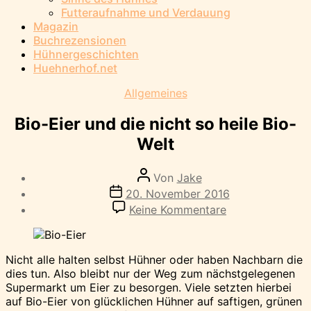
Futteraufnahme und Verdauung
Magazin
Buchrezensionen
Hühnergeschichten
Huehnerhof.net
Kategorien
Allgemeines
Bio-Eier und die nicht so heile Bio-
Welt
Beitragsautor
Von
Jake
Veröffentlichungsdatum
20. November 2016
zu
Keine Kommentare
Bio-
Eier
und
Nicht alle halten selbst Hühner oder haben Nachbarn die
die
dies tun. Also bleibt nur der Weg zum nächstgelegenen
nicht
Supermarkt um Eier zu besorgen. Viele setzten hierbei
so
auf Bio-Eier von glücklichen Hühner auf saftigen, grünen
heile